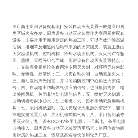
酒店商用厨房设备配套项目安装自动灭火装置一般是商用厨
房区域火灾多发，厨房设备自动灭火装置作为商用厨房配套
设备，主要常用于商用厨房的热加工区，可以有效消除高温
油锅、排烟罩及烟道内油垢带来的的火灾隐患。装置主要由
火灾感温机构、控制机构、冷却水喷洒机构、灭火剂贮存瓶
组、喷嘴、管网等组合而成。
厨房设备自动灭火装置特点：
一、充装商业厨房设备食用油专用灭火剂，对环境无任何影
响、无毒性、易清洗；二、火灾自动探测，自动实施灭火；
三、自动发出声光报警，并可向消防控制中心输送火灾信
号；四、自动输出切断燃气供应的信号，也可根据需要，输
出关闭风机，关闭非消防电源的信号；五、喷射灭火剂后，
自动切换喷射冷却水，防止复燃；六、设有手动紧急启动机
构；七、采用机械启动，在火灾现场无电源的情况下，能可
靠地实施装置启动，关闭机械式燃气阀；八、采用食用油专
用灭火剂；九、设有DC24V备用电源，一旦断电，备用电源
自动接入。
厨房设备自动灭火装置适用场景：
使用位置为商
用厨房的热加工区，酒店及高端餐饮使用较为广泛。